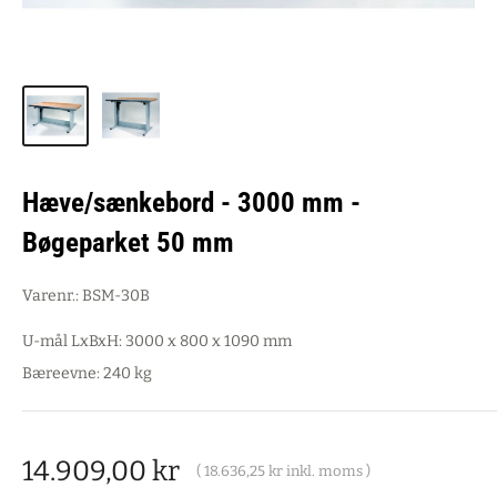
Hæve/sænkebord - 3000 mm -
Bøgeparket 50 mm
Varenr.:
BSM-30B
U-mål LxBxH: 3000 x 800 x 1090 mm
Bæreevne: 240 kg
Salgspris
14.909,00 kr
(
18.636,25 kr
inkl. moms )