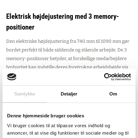
Elektrisk højdejustering med 3 memory-
positioner
Den elektriske højdejustering fra 740 mm til 1090 mm gør
bordet perfekt til både siddende og stående arbejde. De 3
memory-positioner betyder, at forskellige medarbejdere
lynhurtigt kan indstille deres foretrukne arbejdshøjde via
det intuitive betjeningspanel med piletaster. Dette er
særligt værdifuldt i produktionsvirksomheder, værksteder
og pakkecentre, hvor flere personer deler
Samtykke
Detaljer
Om
arbejdsstationen gennem dagen.
Denne hjemmeside bruger cookies
Robust konstruktion til industrielle miljøer
Vi bruger cookies til at tilpasse vores indhold og
annoncer, til at vise dig funktioner til sociale medier og til
Den 50 mm tykke bordplade i bøgeparket kombineret med