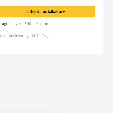
Tilføj til indkøbskurv
ragtfrit
over 1.500.- ex. moms.
orventet leveringstid: 3 - 4 uger