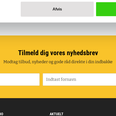
hjælper dig.
faktura eller faktu
Afvis
Tilmeld dig vores nyhedsbrev
Modtag tilbud, nyheder og gode råd direkte i din indbakke
Indtast fornavn
BO
AKTUELT