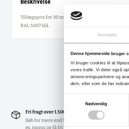
Beskrivelse
Tillægspris for 30 mm stop på alle bærearme for d
RAL 5007 blå.
Samtykke
Denne hjemmeside bruger c
Vi bruger cookies til at tilpas
vores trafik. Vi deler også 
annonceringspartnere og anal
dem, eller som de har indsaml
Samtykkevalg
Nødvendig
Fri fragt over 1.500 DKK
Gra
erh
Køb for mere end 1.500 DKK
ex. moms og få fri fragt.
Vi 