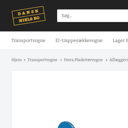
Spring
til
indhold
Transportvogne
El-trappesækkevogne
Lager 
Hjem
Transportvogne
Fetra Plade/rørvogne
Aflæggerv