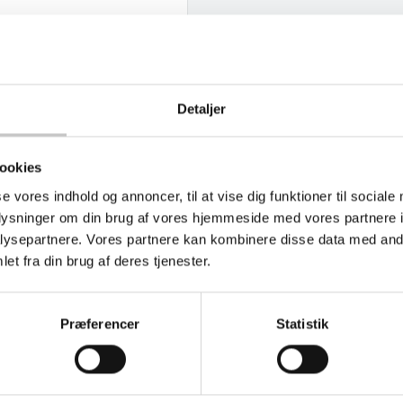
obbeltsidet modeller
Detaljer
ookies
Book et møde med os
Ønsker du at se eller prøve nogle af vores
se vores indhold og annoncer, til at vise dig funktioner til sociale
produkter?
oplysninger om din brug af vores hjemmeside med vores partnere i
Book et møde - så kommer vi til dig!
ysepartnere. Vores partnere kan kombinere disse data med andr
et fra din brug af deres tjenester.
Klik her og aftal dit møde
Præferencer
Statistik
tis konsulentbesøg - for
Kreditkort, EAN el
vervskunder
fakturaaftale
kommer gerne på besøg
Mulighed for kredi