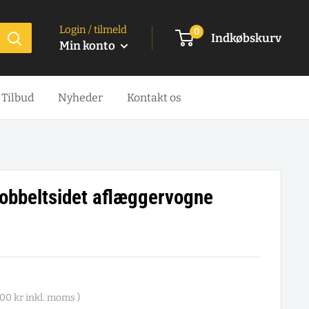
Login / tilmeld
0
Indkøbskurv
Min konto
Tilbud
Nyheder
Kontakt os
obbeltsidet aflæggervogne
,00 kr
inkl. moms )