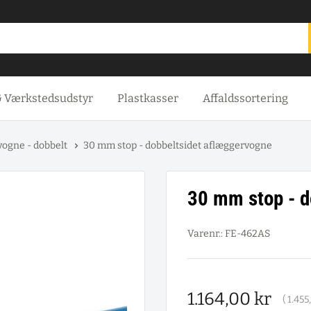
& Værkstedsudstyr
Plastkasser
Affaldssortering
ogne - dobbelt
30 mm stop - dobbeltsidet aflæggervogne
30 mm stop - d
Varenr.:
FE-462AS
Salgspris
1.164,00 kr
(
1.455