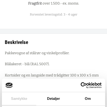
Fragtfrit
over 1.500.- ex. moms.
Forventet leveringstid: 3 - 4 uger
Beskrivelse
Pakkevogne af stålrør og vinkelprofiler.
Blålakeret - blå (RAL 5007).
Kortsider og en langside med trådgitter 100 x 100 x 5 mm
Hjul størrelse: 200 mm
Egenvægt: 52 kg
Samtykke
Detaljer
Om