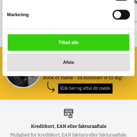
Gummiliste
Tillæg for 4 drejeh
Salgspris
341,00 kr
Salgspris
137,00 kr
Marketing
(
426,25 kr
inkl. moms )
(
171,25 kr
inkl. moms 
Tillad alle
Book et møde med os
Afvis
Ønsker du at se eller prøve nogle af
vores produkter?
Book et møde - så kommer vi til dig!
Klik her og aftal dit møde
Kreditkort, EAN eller fakturaaftale
Mulighed for kreditkort, EAN faktura eller fakturaaftale.