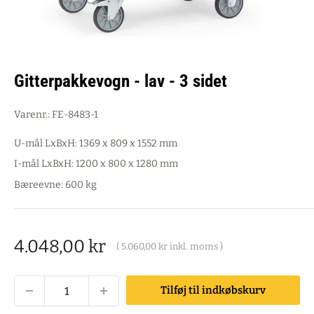
Gitterpakkevogn - lav - 3 sidet
Varenr.:
FE-8483-1
U-mål LxBxH: 1369 x 809 x 1552 mm
I-mål LxBxH: 1200 x 800 x 1280 mm
Bæreevne: 600 kg
Salgspris
4.048,00 kr
(
5.060,00 kr
inkl. moms )
Tilføj til indkøbskurv