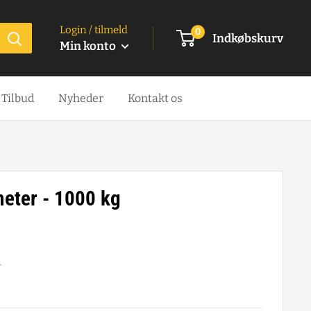
Login / tilmeld
0
Indkøbskurv
Min konto
Tilbud
Nyheder
Kontakt os
meter - 1000 kg
m