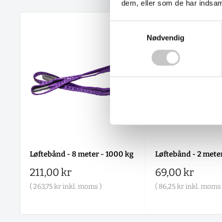
dem, eller som de har indsaml
Samtykkevalg
Nødvendig
Løftebånd - 8 meter - 1000 kg
Løftebånd - 2 mete
Salgspris
Salgspris
211,00 kr
69,00 kr
(
263,75 kr
inkl. moms )
(
86,25 kr
inkl. moms 