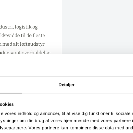
ustri, logistik og
kevidde til de fleste
 med alt løfteudstyr
kader samt overholdelse
nstruktion får du et
alitet med den
Detaljer
.
ookies
se vores indhold og annoncer, til at vise dig funktioner til sociale
oplysninger om din brug af vores hjemmeside med vores partnere i
ysepartnere. Vores partnere kan kombinere disse data med andr