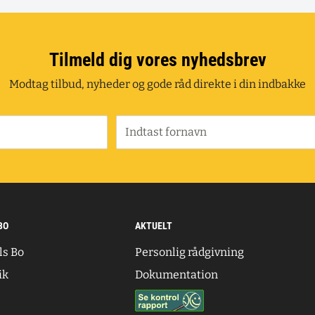
Tilmeld dig vores nyhedsbrev
Modtag tilbud, nyheder og gode råd direkte i din indbakke
Indtast fornavn
BO
AKTUELT
ls Bo
Personlig rådgivning
ik
Dokumentation