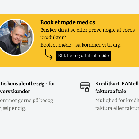
Book et møde med os
Ønsker du at se eller prøve nogle af vores
produkter?
Book et møde - så kommer vi til dig!
Klik her og aftal dit møde
tis konsulentbesøg - for
Kreditkort, EAN el
vervskunder
fakturaaftale
kommer gerne på besøg
Mulighed for kredi
hjælper dig.
faktura eller faktu