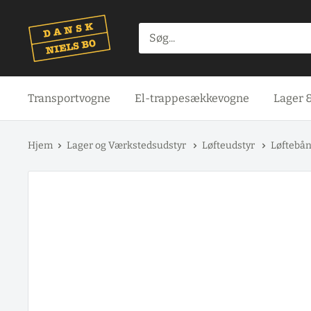
Spring
til
indhold
Transportvogne
El-trappesækkevogne
Lager 
Hjem
Lager og Værkstedsudstyr
Løfteudstyr
Løftebå