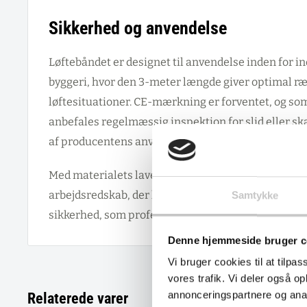
Sikkerhed og anvendelse
Løftebåndet er designet til anvendelse inden for ind
byggeri, hvor den 3-meter længde giver optimal ræk
løftesituationer. CE-mærkning er forventet, og som
anbefales regelmæssig inspektion for slid eller s
af producentens anvisninger.
Med materialets lave vægt og den gennemtænkte ko
arbejdsredskab, der kombinerer praktisk funktion
Samtykke
sikkerhed, som professionelle løfteopgaver kræver
Denne hjemmeside bruger c
Vi bruger cookies til at tilpas
vores trafik. Vi deler også 
annonceringspartnere og anal
Relaterede varer