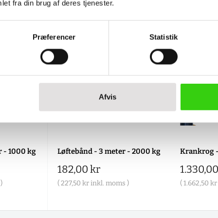
et fra din brug af deres tjenester.
Præferencer
Statistik
Afvis
r - 1000 kg
Løftebånd - 3 meter - 2000 kg
Krankrog 
Salgspris
Salgspr
182,00 kr
1.330,00
)
(
227,50 kr
inkl. moms )
(
1.662,50 kr