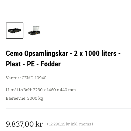
Cemo Opsamlingskar - 2 x 1000 liters -
Plast - PE - Fødder
Varenr.:
CEMO-10940
U-mål LxBxH: 2230 x 1460 x 440 mm
Bæreevne: 3000 kg
Salgspris
9.837,00 kr
(
12.296,25 kr
inkl. moms )