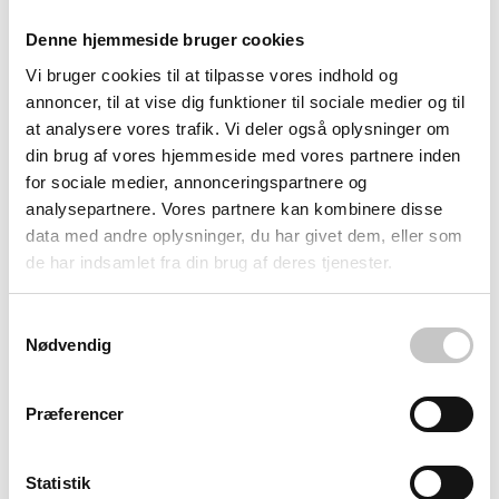
opbevaring. Det leveres komplet med opsamlingsudhæng
Denne hjemmeside bruger cookies
og løst støttekryds, så det er klar til øjeblikkelig anvendelse.
Vi bruger cookies til at tilpasse vores indhold og
Produktet overholder gældende lovgivning for farligt gods
annoncer, til at vise dig funktioner til sociale medier og til
opbevaring og er udviklet til lang levetid i professionelle
at analysere vores trafik. Vi deler også oplysninger om
miljøer med fokus på sikkerhed og miljøansvar.
din brug af vores hjemmeside med vores partnere inden
for sociale medier, annonceringspartnere og
analysepartnere. Vores partnere kan kombinere disse
data med andre oplysninger, du har givet dem, eller som
de har indsamlet fra din brug af deres tjenester.
Samtykkevalg
Nødvendig
Præferencer
Statistik