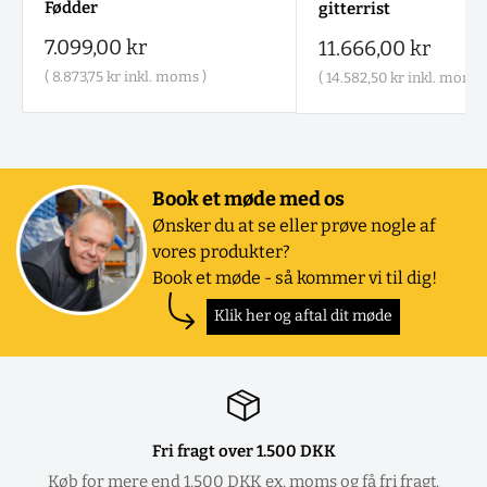
Fødder
gitterrist
Salgspris
7.099,00 kr
Salgspris
11.666,00 kr
(
8.873,75 kr
inkl. moms )
(
14.582,50 kr
inkl. moms 
Book et møde med os
Ønsker du at se eller prøve nogle af
vores produkter?
Book et møde - så kommer vi til dig!
Klik her og aftal dit møde
Fri fragt over 1.500 DKK
Køb for mere end 1.500 DKK ex. moms og få fri fragt.