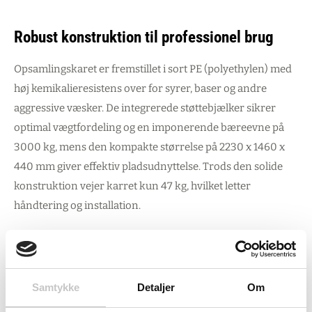
Robust konstruktion til professionel brug
Opsamlingskaret er fremstillet i sort PE (polyethylen) med
høj kemikalieresistens over for syrer, baser og andre
aggressive væsker. De integrerede støttebjælker sikrer
optimal vægtfordeling og en imponerende bæreevne på
3000 kg, mens den kompakte størrelse på 2230 x 1460 x
440 mm giver effektiv pladsudnyttelse. Trods den solide
konstruktion vejer karret kun 47 kg, hvilket letter
håndtering og installation.
Praktisk mobilitet og sikkerhed
Karret kan flyttes sikkert med gaffeltruck eller palleløfter,
Samtykke
Detaljer
Om
når det er tomt, og kan stables for optimal transport og