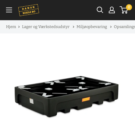
Spring
0
til
indhold
Hjem
Lager og Værkstedsudstyr
Miljøopbevaring
Opsamlings