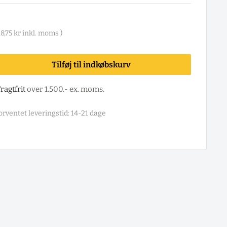
18,75 kr
inkl. moms )
Tilføj til indkøbskurv
ragtfrit
over 1.500.- ex. moms.
orventet leveringstid: 14-21 dage