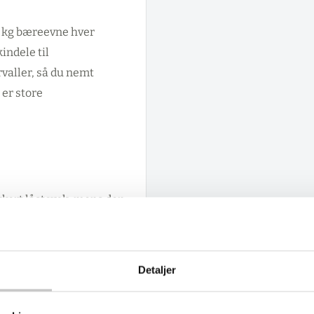
0 kg bæreevne hver
indele til
valler, så du nemt
 er store
kkert låst væk, mens den
 bundmateriale og dit
ndardfarven grå/blå
igheder i flere RAL-
Detaljer
identitet eller skabe