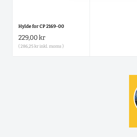
Hylde for CP 2169-00
Salgspris
229,00 kr
(
286,25 kr
inkl. moms )