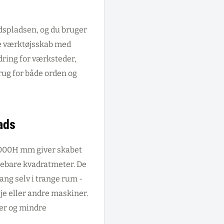
jdspladsen, og du bruger
te værktøjsskab med
ring for værksteder,
rug for både orden og
ads
1000H mm giver skabet
rebare kvadratmeter. De
ng selv i trange rum -
je eller andre maskiner.
aer og mindre