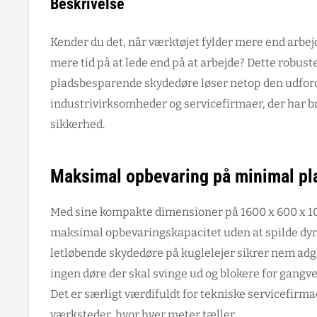
Beskrivelse
Kender du det, når værktøjet fylder mere end arbe
mere tid på at lede end på at arbejde? Dette robus
pladsbesparende skydedøre løser netop den udford
industrivirksomheder og servicefirmaer, der har b
sikkerhed.
Maksimal opbevaring på minimal pl
Med sine kompakte dimensioner på 1600 x 600 x 
maksimal opbevaringskapacitet uden at spilde dy
letløbende skydedøre på kuglelejer sikrer nem adga
ingen døre der skal svinge ud og blokere for gangve
Det er særligt værdifuldt for tekniske servicefirm
værksteder, hvor hver meter tæller.