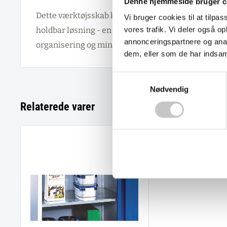
Denne hjemmeside bruger c
Dette værktøjsskab kombinerer funktionalitet, sikk
Vi bruger cookies til at tilpas
vores trafik. Vi deler også 
holdbar løsning - en investering der betaler sig t
annonceringspartnere og anal
organisering og mindre tab af værktøj.
dem, eller som de har indsaml
Samtykkevalg
Nødvendig
Relaterede varer