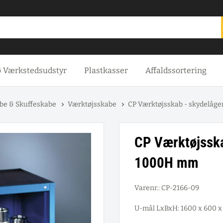
& Værkstedsudstyr
Plastkasser
Affaldssortering
abe & Skuffeskabe
Værktøjsskabe
CP Værktøjsskab - skydelåger 
CP Værktøjsska
1000H mm
Varenr.:
CP-2166-09
U-mål LxBxH: 1600 x 600 