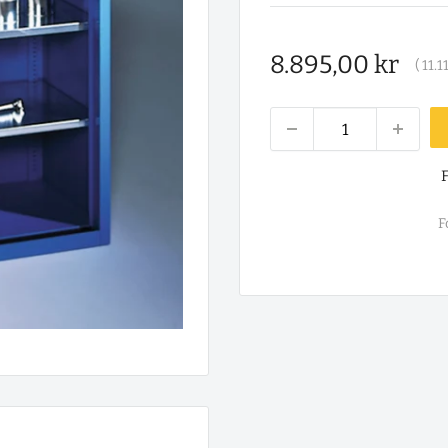
Salgspris
8.895,00 kr
(
11.1
F
F