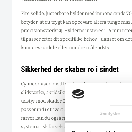
Fire solide, justerbare hylder med imponerende 7
betyder, at du trygt kan opbevare alt fra tunge mask
præcisionsværktøj. Hylderne justeres i 15 mm inter
tilpasser efter dit specifikke behov - uanset om det
kompressordele eller mindre måleudstyr.
Sikkerhed der skaber ro i sindet
Cylinderlåsen med to nøgler holder dyrt værktøj si
slidstærke, skridsikre gummimåtte beskytter både
udstyr mod skader. Det professionelle udtryk i sta
passer ind i ethvert arbejdsmiljø, men med valgmul
Samtykke
farver kan du også matche virksomhedens visuelle 
systematisk farvekodning i større faciliteter.