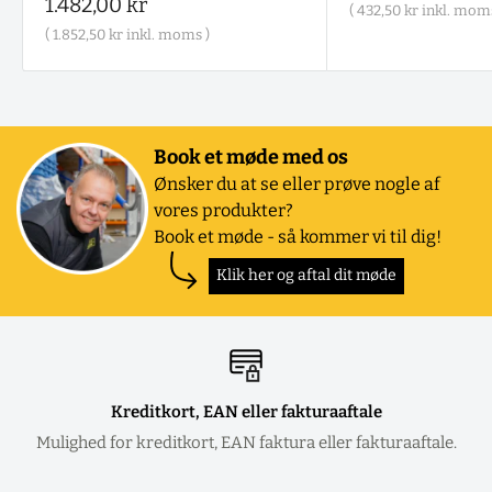
Salgspris
1.482,00 kr
(
432,50 kr
inkl. moms
(
1.852,50 kr
inkl. moms )
Book et møde med os
Ønsker du at se eller prøve nogle af
vores produkter?
Book et møde - så kommer vi til dig!
Klik her og aftal dit møde
Kreditkort, EAN eller fakturaaftale
Mulighed for kreditkort, EAN faktura eller fakturaaftale.