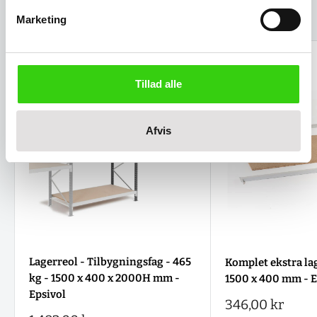
Relaterede varer
Marketing
Tillad alle
Afvis
Lagerreol - Tilbygningsfag - 465
Komplet ekstra lag
kg - 1500 x 400 x 2000H mm -
1500 x 400 mm - E
Epsivol
Salgspris
346,00 kr