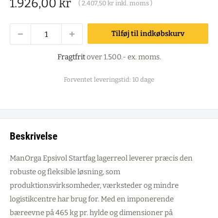
Salgspris
1.926,00 kr
(
2.407,50 kr
inkl. moms )
Tilføj til indkøbskurv
Fragtfrit
over 1.500.- ex. moms.
Forventet leveringstid: 10 dage
Beskrivelse
ManOrga Epsivol Startfag lagerreol leverer præcis den
robuste og fleksible løsning, som
produktionsvirksomheder, værksteder og mindre
logistikcentre har brug for. Med en imponerende
bæreevne på 465 kg pr. hylde og dimensioner på