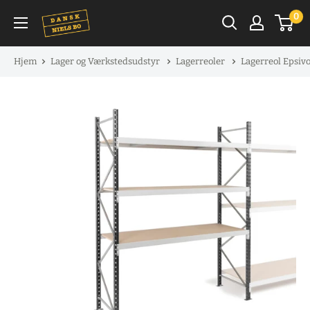
Spring
0
til
indhold
Hjem
Lager og Værkstedsudstyr
Lagerreoler
Lagerreol Epsiv