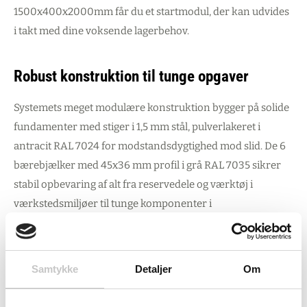
1500x400x2000mm får du et startmodul, der kan udvides
i takt med dine voksende lagerbehov.
Robust konstruktion til tunge opgaver
Systemets meget modulære konstruktion bygger på solide
fundamenter med stiger i 1,5 mm stål, pulverlakeret i
antracit RAL 7024 for modstandsdygtighed mod slid. De 6
bærebjælker med 45x36 mm profil i grå RAL 7035 sikrer
stabil opbevaring af alt fra reservedele og værktøj i
værkstedsmiljøer til tunge komponenter i
produktionsvirksomheder. Med galvaniserede tværstiver
og 19 mm spånplader får du maksimal stabilitet op til 1500
kg pr. niveau.
Samtykke
Detaljer
Om