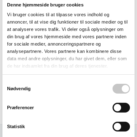
Fleksibilitet der følger dine behov
Denne hjemmeside bruger cookies
Det justerbare system med 50 mm intervaller gør det
Vi bruger cookies til at tilpasse vores indhold og
annoncer, til at vise dig funktioner til sociale medier og til
muligt at tilpasse de 3 hylder til forskellige emnestørrelser
at analysere vores trafik. Vi deler også oplysninger om
og vægte - perfekt når lagerbehov ændrer sig. Den
din brug af vores hjemmeside med vores partnere inden
modulære konstruktion muliggør opbygning af flere
for sociale medier, annonceringspartnere og
niveauer, mezzaniner og to-etagers løsninger, mens den
analysepartnere. Vores partnere kan kombinere disse
relativt hurtige montering minimerer nedetid ved
data med andre oplysninger, du har givet dem, eller som
installation eller omrokering.
de har indsamlet fra din brug af deres tjenester.
Systemet er specifikt designet til medium til semi-tunge
Samtykkevalg
laster og manuel opbevaring af forskellige typer varer,
Nødvendig
herunder bokse, reservedele og værktøj i lager- og
værkstedsmiljøer. Farvesammensætningen i blå/grå
Præferencer
skaber et professionelt udtryk i enhver arbejdsplads.
Statistik