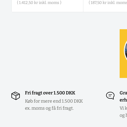
(
1.412,50 kr
inkl. moms )
(
187,50 kr
inkl. moms
Fri fragt over 1.500 DKK
Gra
erh
Køb for mere end 1.500 DKK
ex. moms og få fri fragt.
Vi 
og 