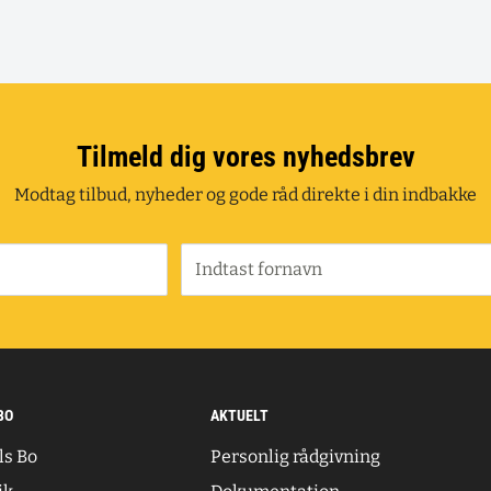
Tilmeld dig vores nyhedsbrev
Modtag tilbud, nyheder og gode råd direkte i din indbakke
Indtast fornavn
BO
AKTUELT
ls Bo
Personlig rådgivning