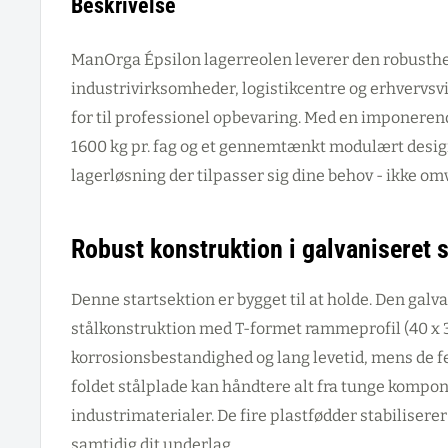
Beskrivelse
ManOrga Épsilon lagerreolen leverer den robusthed
industrivirksomheder, logistikcentre og erhvervs
for til professionel opbevaring. Med en imponeren
1600 kg pr. fag og et gennemtænkt modulært desig
lagerløsning der tilpasser sig dine behov - ikke om
Robust konstruktion i galvaniseret s
Denne startsektion er bygget til at holde. Den galv
stålkonstruktion med T-formet rammeprofil (40 x 
korrosionsbestandighed og lang levetid, mens de f
foldet stålplade kan håndtere alt fra tunge kompon
industrimaterialer. De fire plastfødder stabilisere
samtidig dit underlag.