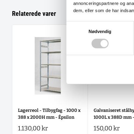
annonceringspartnere og anal
dem, eller som de har indsaml
Relaterede varer
Samtykkevalg
Nødvendig
Lagerreol - Tilbygfag - 1000 x
Galvaniseret stålhy
388 x 2000H mm - Épsilon
1000L x 388D mm -
Salgspris
Salgspris
1.130,00 kr
150,00 kr