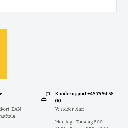
ler
Kundesupport +45 75 94 58
00
tkort, EAN
Vi sidder klar:
raaftale.
Mandag - Torsdag 8.00 -