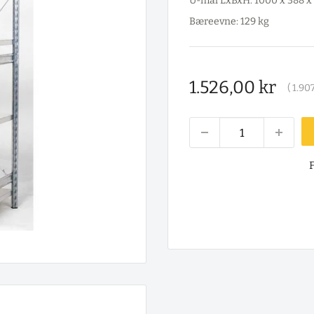
U-mål LxBxH: 1000 x 388 
Bæreevne: 129 kg
Salgspris
1.526,00 kr
(
1.907
F