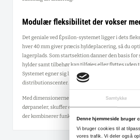
Modulær fleksibilitet der vokser me
Det geniale ved Épsilon-systemet ligger i dets flek
hver 40 mm giver præcis hyldeplacering, så du op
lagerplads. Som startsektion danner den basis for 
hylder samt tilbehør kan tilføjes eller flyttes uden
Systemet egner sig lige godt til værksted, produkt
distributionscenter.
Med dimensionerne 1000 x 388 x 2000H mm og mul
Samtykke
dørpaneler, skuffer og skillevægge, får du en frem
der kombinerer funktionalitet med holdbarhed.
Denne hjemmeside bruger c
Vi bruger cookies til at tilpas
vores trafik. Vi deler også 