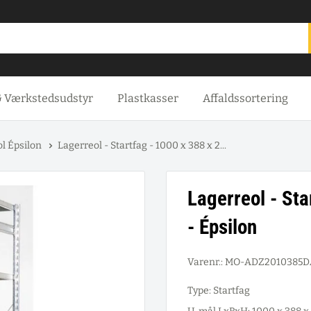
& Værkstedsudstyr
Plastkasser
Affaldssortering
l Épsilon
Lagerreol - Startfag - 1000 x 388 x 2...
Lagerreol - St
- Épsilon
Varenr.:
MO-ADZ2010385D
Type: Startfag