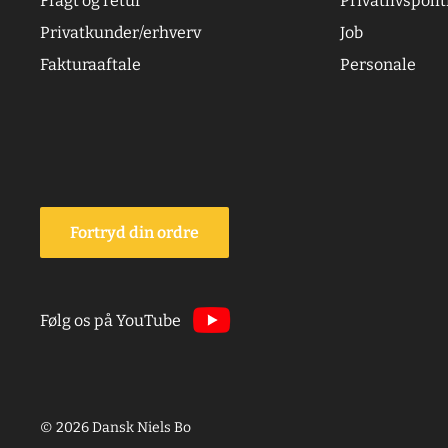
Fragt og retur
Privatlivspolit
Privatkunder/erhverv
Job
Fakturaaftale
Personale
Fortryd din ordre
Følg os på YouTube
© 2026 Dansk Niels Bo