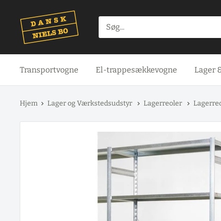
Spring
til
indhold
Transportvogne
El-trappesækkevogne
Lager 
Hjem
Lager og Værkstedsudstyr
Lagerreoler
Lagerreo