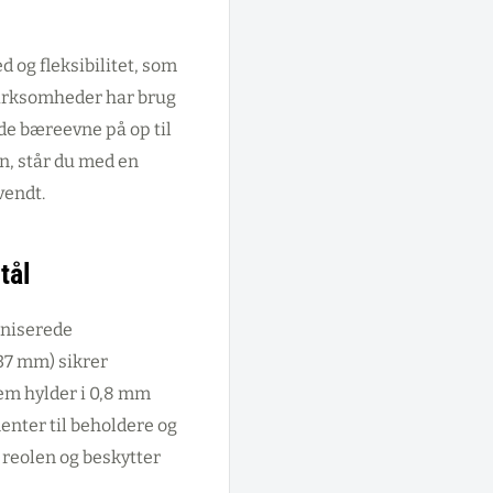
 og fleksibilitet, som
virksomheder har brug
de bæreevne på op til
n, står du med en
vendt.
tål
aniserede
37 mm) sikrer
em hylder i 0,8 mm
enter til beholdere og
r reolen og beskytter