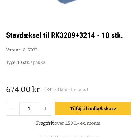
Støvdæksel til RK3209+3214 - 10 stk.
Varenr.:
G-SD32
Type: 10 stk. / pakke
Salgspris
674,00 kr
(
842,50 kr
inkl. moms )
Tilføj til indkøbskurv
Fragtfrit
over 1.500.- ex. moms.