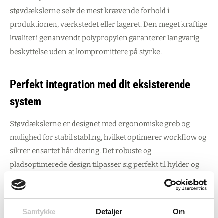
støvdækslerne selv de mest krævende forhold i
produktionen, værkstedet eller lageret. Den meget kraftige
kvalitet i genanvendt polypropylen garanterer langvarig
beskyttelse uden at kompromittere på styrke.
Perfekt integration med dit eksisterende
system
Støvdækslerne er designet med ergonomiske greb og
mulighed for stabil stabling, hvilket optimerer workflow og
sikrer ensartet håndtering. Det robuste og
pladsoptimerede design tilpasser sig perfekt til hylder og
reolsystemer, mens den karakteristiske dove blue farve
matcher dit eksisterende Bito lagersystem. Lager- og
logistikvirksomheder kan således opgradere deres
Samtykke
Detaljer
Om