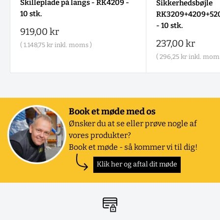
Skilleplade på langs - RK4209 -
Sikkerhedsbøjle
10 stk.
RK3209+4209+520
- 10 stk.
Salgspris
919,00 kr
Salgspris
237,00 kr
(
1.148,75 kr
inkl. moms )
(
296,25 kr
inkl. moms
Book et møde med os
Ønsker du at se eller prøve nogle af
vores produkter?
Book et møde - så kommer vi til dig!
Klik her og aftal dit møde