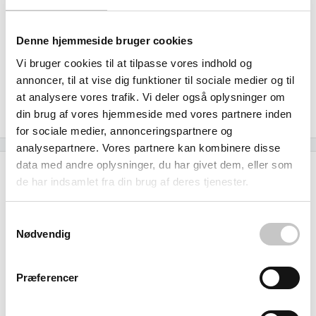
nuværende setup uden at skulle ændre på den etablerede
struktur.
Denne hjemmeside bruger cookies
Med over 175 års erfaring fra den internationale Bito-
Vi bruger cookies til at tilpasse vores indhold og
koncern får du pålidelig kvalitet, der leverer
annoncer, til at vise dig funktioner til sociale medier og til
helhedsløsninger til moderne lager- og logistiksystemer.
at analysere vores trafik. Vi deler også oplysninger om
Miljøvenligt uden kompromis på funktionalitet.
din brug af vores hjemmeside med vores partnere inden
for sociale medier, annonceringspartnere og
analysepartnere. Vores partnere kan kombinere disse
data med andre oplysninger, du har givet dem, eller som
Specifikationer
de har indsamlet fra din brug af deres tjenester.
Temperatur
Samtykkevalg
Min: -40 grader
Nødvendig
Max:
90
grader
Præferencer
Materiale
Polypropylen