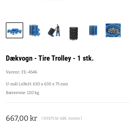
Dækvogn - Tire Trolley - 1 stk.
Varenr.:
FE-4546
U-mål LxBxH: 630 x 630 x 75 mm
Bæreevne: 120 kg
Salgspris
667,00 kr
(
833,75 kr
inkl. moms )