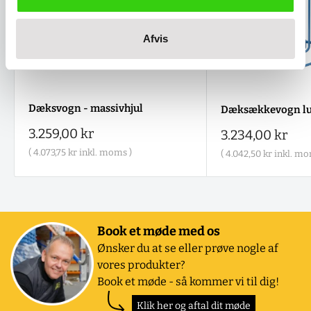
Afvis
Dæksvogn - massivhjul
Dæksækkevogn lu
Salgspris
3.259,00 kr
Salgspris
3.234,00 kr
(
4.073,75 kr
inkl. moms )
(
4.042,50 kr
inkl. mo
Book et møde med os
Ønsker du at se eller prøve nogle af
vores produkter?
Book et møde - så kommer vi til dig!
Klik her og aftal dit møde