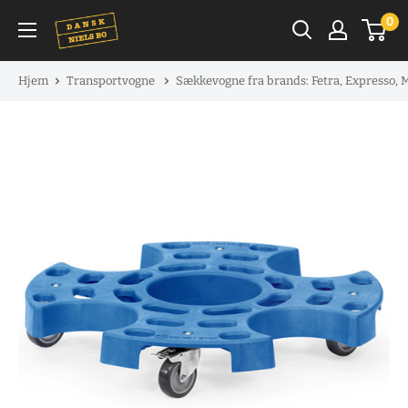
Spring
0
til
indhold
Hjem
Transportvogne
Sækkevogne fra brands: Fetra, Expresso, 