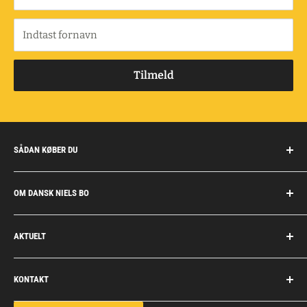
Indtast fornavn
Tilmeld
SÅDAN KØBER DU
Handelsbetingelser
OM DANSK NIELS BO
Fragt og retur
Privatkunder/erhverv
Om Dansk Niels Bo
AKTUELT
Fakturaaftale
Privatlivspolitik
Job
Personlig rådgivning
KONTAKT
Personale
Dokumentation
Dansk Niels Bo