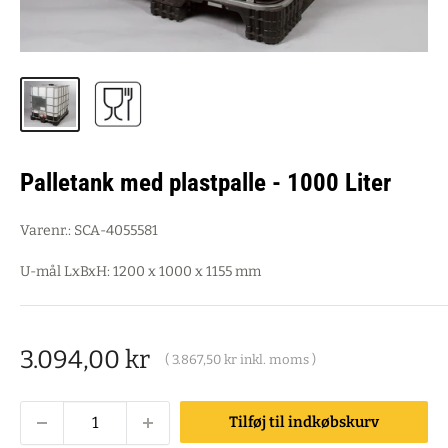
Palletank med plastpalle - 1000 Liter
Varenr.:
SCA-4055581
U-mål LxBxH: 1200 x 1000 x 1155 mm
Salgspris
3.094,00 kr
(
3.867,50 kr
inkl. moms )
Tilføj til indkøbskurv