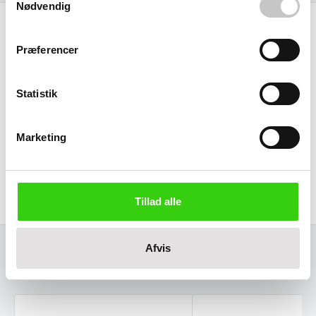
Nødvendig
Specifikationer
Præferencer
Kapacitet
1000
liter
Statistik
Godkendt til fødevarer
Marketing
Størrelse (L x b x h):
Ydre:
1200 x 1000 x 1155 mm
Tillad alle
Afvis
Relaterede varer