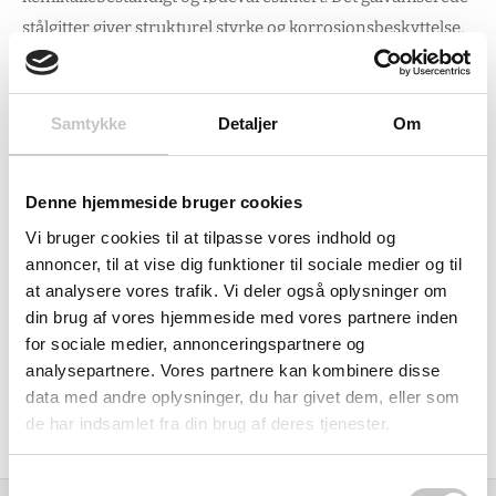
stålgitter giver strukturel styrke og korrosionsbeskyttelse,
samtidig med at det muliggør sikker løft i fyldt tilstand med
en maksimal belastning på op til 2.250 kg.
Samtykke
Detaljer
Om
Med standarddimensioner på 1200 x 1000 x 1155 mm
passer tanken perfekt til europæisk palle-størrelse og
Denne hjemmeside bruger cookies
standard logistikudstyr. Påfyldning sker via Ø225 mm
åbning, mens aftapning foregår gennem den medfølgende
Vi bruger cookies til at tilpasse vores indhold og
annoncer, til at vise dig funktioner til sociale medier og til
2" hane. Alternative påfyldnings- og aftapningsmuligheder
at analysere vores trafik. Vi deler også oplysninger om
er tilgængelige efter behov.
din brug af vores hjemmeside med vores partnere inden
for sociale medier, annonceringspartnere og
Som del af Scandrums' bæredygtighedsfokus tilbydes
analysepartnere. Vores partnere kan kombinere disse
indsamling og renovation af brugte palletanke via
data med andre oplysninger, du har givet dem, eller som
fuldautomatiske IBC-vaskeanlæg, hvilket understøtter
de har indsamlet fra din brug af deres tjenester.
cirkulær økonomi og reducerer miljøpåvirkningen.
Samtykkevalg