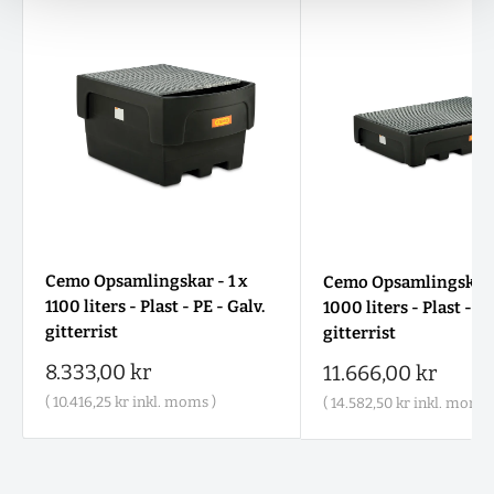
Cemo Opsamlingskar - 1 x
Cemo Opsamlingskar -
1100 liters - Plast - PE - Galv.
1000 liters - Plast - PE
gitterrist
gitterrist
Salgspris
8.333,00 kr
Salgspris
11.666,00 kr
(
10.416,25 kr
inkl. moms )
(
14.582,50 kr
inkl. moms 