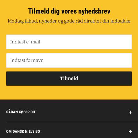
Tilmeld dig vores nyhedsbrev
Modtag tilbud, nyheder og gode råd direkte i din indbakke
Indtast e-mail
Indtast fornavn
Tilmeld
SÅDAN KØBER DU
Handelsbetingelser
OM DANSK NIELS BO
Fragt og retur